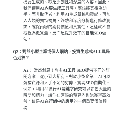
機器生成的、缺乏原創性和深度的內容。因此，
我們使用
AI內容生成
工具時，應該將其視為助
手，而非取代者。利用AI生成草稿和靈感，再加
入人類的獨特視角、經驗和深度分析進行修改潤
飾，確保內容的獨特價值和真實性，這樣就不會
被視為低質量，反而是提升效率的
智能SEO
做
法。
Q2：對於小型企業或個人網站，投資生成式AI工具是
否划算？
A2：
當然划算！許多
AI工具 SEO
提供不同的訂
閱方案，從小到大都有。對於小型企業，AI可以
彌補資源和人手不足的劣勢，實現
SEO自動化
。
例如，利用AI進行
AI關鍵字研究
可以節省大量的
時間和精力，讓你在有限的預算內也能獲得高效
益。這是
AI在行銷中的應用
的一個重要價值體
現。