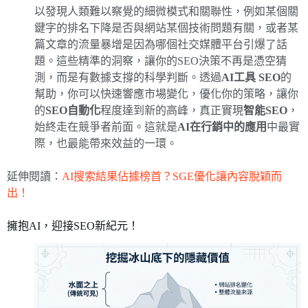
以發現人類難以察覺的細微模式和關聯性，例如某個關
鍵字的排名下降是否與網站某個技術問題有關，或者某
篇文章的流量暴增是因為哪個社交媒體平台引爆了話
題。這些精準的洞察，讓你的SEO決策不再是憑空猜
測，而是有數據支撐的科學判斷。透過
AI工具 SEO
的
幫助，你可以快速響應市場變化，優化你的策略，讓你
的
SEO自動化
程度達到新的高峰，真正實現
智能SEO
，
始終走在競爭者前面。這就是
AI在行銷中的應用
中最實
際，也最能帶來效益的一環。
延伸閱讀：
AI搜索結果佔據榜首？SGE優化讓內容脫穎而
出！
擁抱AI，迎接SEO新紀元！