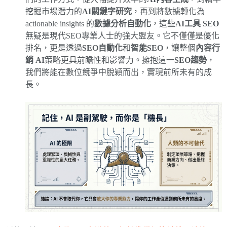
挖掘市場潛力的
AI關鍵字研究
，再到將數據轉化為
actionable insights 的
數據分析自動化
，這些
AI工具 SEO
無疑是現代SEO專業人士的強大盟友。它不僅僅是優化
排名，更是透過
SEO自動化
和
智能SEO
，讓整個
內容行
銷 AI
策略更具前瞻性和影響力。擁抱這一
SEO趨勢
，
我們將能在數位競爭中脫穎而出，實現前所未有的成
長。