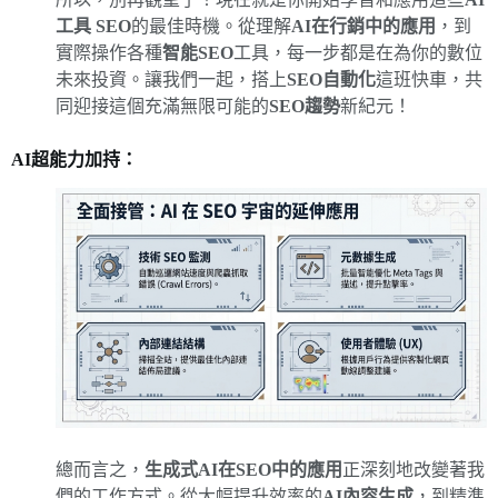
工具 SEO
的最佳時機。從理解
AI在行銷中的應用
，到
實際操作各種
智能SEO
工具，每一步都是在為你的數位
未來投資。讓我們一起，搭上
SEO自動化
這班快車，共
同迎接這個充滿無限可能的
SEO趨勢
新紀元！
AI超能力加持：
總而言之，
生成式AI在SEO中的應用
正深刻地改變著我
們的工作方式。從大幅提升效率的
AI內容生成
，到精準