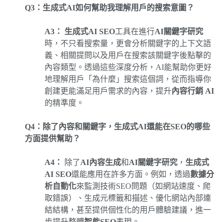
Q3：生成式AI如何幫助我理解用戶的搜索意圖？
A3：
生成式AI SEO
工具在進行
AI關鍵字研究
時，不只看搜索量，更會分析關鍵字的上下文語
義、相關提問以及用戶在搜索該關鍵字後點擊的
內容類型。透過這些深度分析，AI能幫助你更好
地理解用戶「為什麼」搜索這個詞，從而指導你
創建更能滿足用戶需求的內容，提升
內容行銷 AI
的精準度。
Q4：除了內容和關鍵字，生成式AI還能在SEO的哪些
方面提供幫助？
A4：
除了
AI內容生成
和
AI關鍵字研究
，
生成式
AI SEO
還能應用在許多方面。例如，透過
數據分
析自動化
來監測技術SEO問題（如網站速度、爬
取錯誤）、生成元標籤和描述、優化網站內部連
結結構，甚至提供個性化的用戶體驗建議，進一
步提升整體
智能SEO
表現。