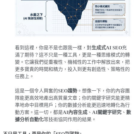
看到這裡，你是不是也跟我一樣，對
生成式AI SEO
充
滿了期待？這不只是一種工具，更是一種思維模式的轉
變。它讓我們從重複性、機械性的工作中解放出來，把
更多寶貴的時間和精力，投入到更有創造性、策略性的
任務上。
這是一個令人興奮的
SEO趨勢
。想像一下，你的內容團
隊能更高效地產出高質量文章；你的關鍵字研究能更精
準地命中目標用戶；你的數據分析能更迅速地轉化為行
動方案。這一切，都是
AI內容生成
、
AI關鍵字研究
、
數
據分析自動化
等技術協同作用的結果。
不只是工具，更是你的「SEO副駕駛」