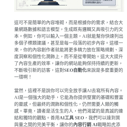
這可不是簡單的內容堆砌，而是根據你的需求，結合大
量網路數據和語言模型，生成既有邏輯又具吸引力的文
本。例如，你可以輸入一個主題，AI就能幫你快速列出
多個子標題建議，甚至是每一段落的初步內容。這樣一
來，你的內容創作者就能將更多精力放在策略規劃、深
度洞察和個性化潤飾上，而不是從零開始。這大大提升
了內容生產的效率，讓你的網站能夠保持持續的更新，
不斷吸引新的訪客，這對
SEO自動化
來說是多麼重要的
一環啊！
當然，這裡不是說你可以完全放手讓AI去寫所有內容。
AI是一個強大的助手，它能為你提供堅實的基礎和豐富
的靈感，但最終的潤飾和個性化，仍然需要人類的觸
感。畢竟，讀者是活生生的人，他們渴望的是真誠的連
結和獨特的觀點。善用
AI工具 SEO
，我們可以達到質
與量之間的完美平衡，讓你的
內容行銷 AI
戰略如虎添