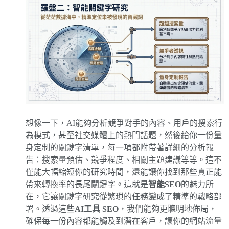
想像一下，AI能夠分析競爭對手的內容、用戶的搜索行
為模式，甚至社交媒體上的熱門話題，然後給你一份量
身定制的關鍵字清單，每一項都附帶著詳細的分析報
告：搜索量預估、競爭程度、相關主題建議等等。這不
僅能大幅縮短你的研究時間，還能讓你找到那些真正能
帶來轉換率的長尾關鍵字。這就是
智能SEO
的魅力所
在，它讓關鍵字研究從繁瑣的任務變成了精準的戰略部
署。透過這些
AI工具 SEO
，我們能夠更聰明地佈局，
確保每一份內容都能觸及到潛在客戶，讓你的網站流量