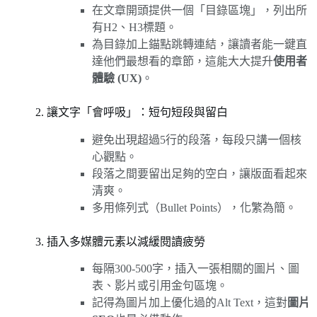
在文章開頭提供一個「目錄區塊」，列出所
有H2、H3標題。
為目錄加上錨點跳轉連結，讓讀者能一鍵直
達他們最想看的章節，這能大大提升
使用者
體驗 (UX)
。
2. 讓文字「會呼吸」：短句短段與留白
避免出現超過5行的段落，每段只講一個核
心觀點。
段落之間要留出足夠的空白，讓版面看起來
清爽。
多用條列式（Bullet Points），化繁為簡。
3. 插入多媒體元素以減緩閱讀疲勞
每隔300-500字，插入一張相關的圖片、圖
表、影片或引用金句區塊。
記得為圖片加上優化過的Alt Text，這對
圖片