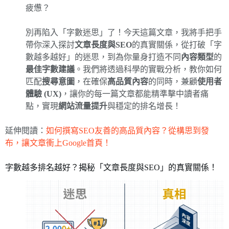
疲憊？
別再陷入「字數迷思」了！今天這篇文章，我將手把手
帶你深入探討
文章長度與SEO
的真實關係，從打破「字
數越多越好」的迷思，到為你量身打造不同
內容類型
的
最佳字數建議
。我們將透過科學的實戰分析，教你如何
匹配
搜尋意圖
，在確保
高品質內容
的同時，兼顧
使用者
體驗 (UX)
，讓你的每一篇文章都能精準擊中讀者痛
點，實現
網站流量提升
與穩定的排名增長！
延伸閱讀：
如何撰寫SEO友善的高品質內容？從構思到發
布，讓文章衝上Google首頁！
字數越多排名越好？揭秘「文章長度與SEO」的真實關係！