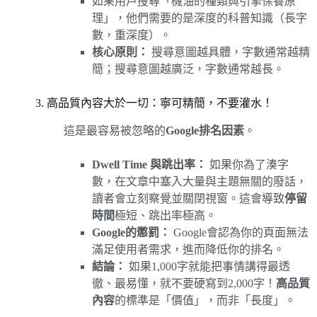
如果用戶搜尋「機油的種類與引擎保養原
理」，他們需要的是深度的科普知識（長字
數，重深度）。
核心原則：
搜尋意圖越具體，字數通常越精
簡；搜尋意圖越廣泛，字數通常越長。
3. 高品質內容大於一切：寧可精簡，不要灌水！
這是最容易被忽略的
Google排名因素
。
Dwell Time 與跳出率：
如果你為了湊字
數，在文章中塞入大量與主題無關的廢話，
讀者會立刻察覺並關閉視窗。這會導致
停留
時間
極短、跳出率極高。
Google的懲罰：
Google會認為你的頁面無法
滿足使用者需求，進而降低你的排名。
結論：
如果1,000字就能把事情講得最透
徹、最易懂，就不要硬寫到2,000字！
高品質
內容
的標準是「價值」，而非「長度」。