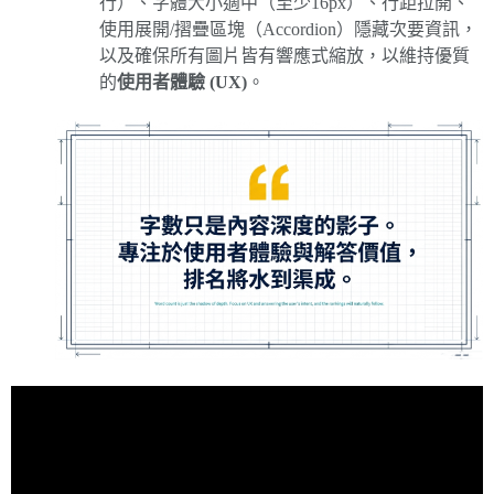
行）、字體大小適中（至少16px）、行距拉開、
使用展開/摺疊區塊（Accordion）隱藏次要資訊，
以及確保所有圖片皆有響應式縮放，以維持優質
的
使用者體驗 (UX)
。