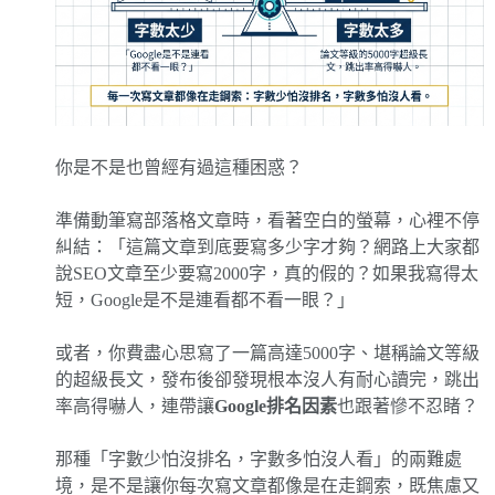
你是不是也曾經有過這種困惑？
準備動筆寫部落格文章時，看著空白的螢幕，心裡不停
糾結：「這篇文章到底要寫多少字才夠？網路上大家都
說SEO文章至少要寫2000字，真的假的？如果我寫得太
短，Google是不是連看都不看一眼？」
或者，你費盡心思寫了一篇高達5000字、堪稱論文等級
的超級長文，發布後卻發現根本沒人有耐心讀完，跳出
率高得嚇人，連帶讓
Google排名因素
也跟著慘不忍睹？
那種「字數少怕沒排名，字數多怕沒人看」的兩難處
境，是不是讓你每次寫文章都像是在走鋼索，既焦慮又