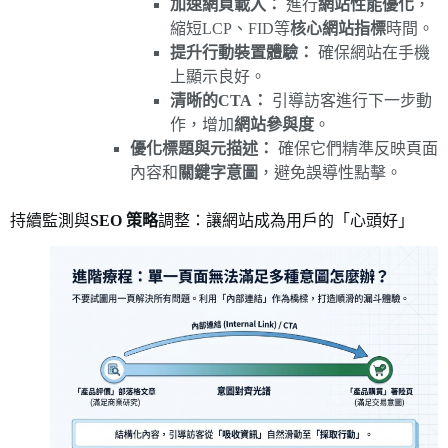
加速網頁載入：
進行
網站性能優化
，
縮短LCP、FID等
核心網站指標
時間。
提升行動裝置體驗：
確保網站在手機
上顯示良好。
清晰的CTA：
引導訪客進行下一步動
作，增加
網站參與度
。
優化標題與元描述：
確保它們精準反映頁面
內容和
關鍵字意圖
，避免誤導性點擊。
持續監測與
SEO 策略
調整：讓網站成為用戶的「心頭好」