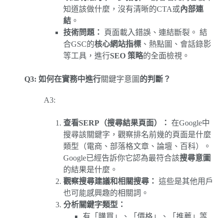
知道該做什麼，沒有清晰的CTA或
內部連
結
。
技術問題：
頁面載入錯誤、連結斷裂。 結
合GSC的
核心網站指標
、熱點圖、會話錄影
等工具，進行
SEO 策略
的全面檢視。
Q3: 如何在實務中進行
關鍵字意圖
的判斷？
A3:
查看SERP（搜尋結果頁面）：
在Google中
搜尋該關鍵字，觀察排名前幾的頁面是什麼
類型（電商、部落格文章、論壇、百科）。
Google已經告訴你它認為最符合該
搜尋意圖
的結果是什麼。
觀察搜尋建議和相關搜尋：
這些是其他用戶
也可能感興趣的相關詞。
分析關鍵字類型：
有「購買」、「價格」、「推薦」等