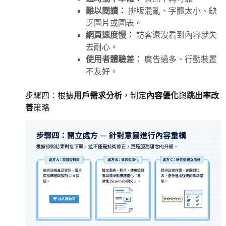
難以閱讀：
排版混亂、字體太小、缺
乏圖片或圖表。
網頁速度慢：
訪客還沒看到內容就失
去耐心。
使用者體驗差：
廣告過多、行動裝置
不友好。
步驟四：根據
用戶需求分析
，制定
內容優化
與
跳出率改
善
策略