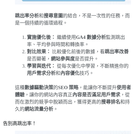
跳出率分析
和
搜尋意圖
的結合，不是一次性的任務，而
是一個持續的循環過程。
實施優化後：
繼續使用
GA4 數據分析
監測跳出
率、平均參與時間和轉換率。
對比效果：
比較優化前後的數據，看
跳出率改善
是否顯著，
網站參與度
是否提升。
學習與迭代：
從每次優化中學習，不斷精進你的
用戶需求分析
和
內容優化
技巧。
這種
數據驅動決策
的
SEO 策略
，能讓你不斷提升
使用者
體驗
，讓你的網站內容真正
內容是否滿足用戶需求
，從
而在激烈的競爭中脫穎而出，獲得更高的
搜尋排名
和持
久的
網站流量分析
。
告別高跳出率！