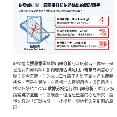
經過這次
搜尋意圖
與
跳出率分析
的深度學習，你是不是
已經對如何精準判斷
內容是否滿足用戶需求
充滿信心了
呢？從今天起，你的SEO工作將不再是盲目地追求
搜尋
排名
，而是有策略、有目標地去理解用戶、滿足用戶！
透過巧妙結合
GA4 數據分析
進行
跳出率分析
，並深入解
讀
關鍵字意圖
，你就能像一位經驗豐富的心理學家，讀
懂訪客的「沉默抗議」，找出那些讓他們失望離開的原
因。