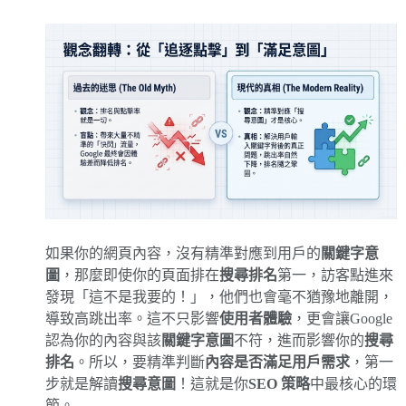
如果你的網頁內容，沒有精準對應到用戶的
關鍵字意
圖
，那麼即使你的頁面排在
搜尋排名
第一，訪客點進來
發現「這不是我要的！」，他們也會毫不猶豫地離開，
導致高跳出率。這不只影響
使用者體驗
，更會讓Google
認為你的內容與該
關鍵字意圖
不符，進而影響你的
搜尋
排名
。所以，要精準判斷
內容是否滿足用戶需求
，第一
步就是解讀
搜尋意圖
！這就是你
SEO 策略
中最核心的環
節。