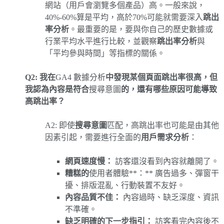
網站（用戶會瀏覽多個產品）高。一般來說，
40%-60%算是平均，高於70%可能就需要深入
跳出
率分析
。最重要的是，要與你自己的歷史數據或
行業平均水平進行比較，並觀察
跳出率分析
與
「平均參與時間」等指標的關係。
Q2: 我在
GA4 數據分析
中發現某個頁面跳出率很高，但
我認為內容是符合
搜尋意圖
的，還有哪些原因可能導致
高跳出率？
A2: 即使
搜尋意圖
匹配，高跳出率也可能是由其他
因素引起，需要進行全面的
用戶需求分析
：
網頁速度慢：
訪客還沒看到內容就離開了。
糟糕的
使用者體驗**：** 廣告過多、彈窗干
擾、排版混亂、行動裝置不友好。
內容品質不佳：
內容過時、缺乏深度、資訊
不準確。
缺乏明確的下一步指引：
訪客看完內容後不