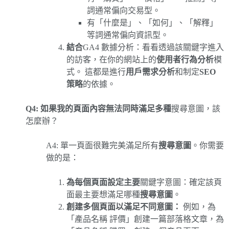
詞通常偏向交易型。
有「什麼是」、「如何」、「解釋」
等詞通常偏向資訊型。
結合
GA4 數據分析：看看透過該關鍵字進入
的訪客，在你的網站上的
使用者行為分析
模
式。 這都是進行
用戶需求分析
和制定
SEO
策略
的依據。
Q4: 如果我的頁面內容無法同時滿足多種
搜尋意圖，該
怎麼辦？
A4: 單一頁面很難完美滿足所有
搜尋意圖
。你需要
做的是：
為每個頁面設定主要
關鍵字意圖：確定該頁
面最主要想滿足哪種
搜尋意圖
。
創建多個頁面以滿足不同意圖：
例如，為
「產品名稱 評價」創建一篇部落格文章，為