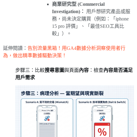
商業研究型 (Commercial
Investigation)：
用戶想研究產品或服
務，尚未決定購買（例如：「iphone
15 pro 評價」、「最佳SEO工具比
較」）。
延伸閱讀：
告別流量黑箱！用GA4數據分析洞察使用者行
為，做出精準數據驅動決策！
步驟三：比較
搜尋意圖
與頁面
內容
：檢查
內容是否滿足
用戶需求