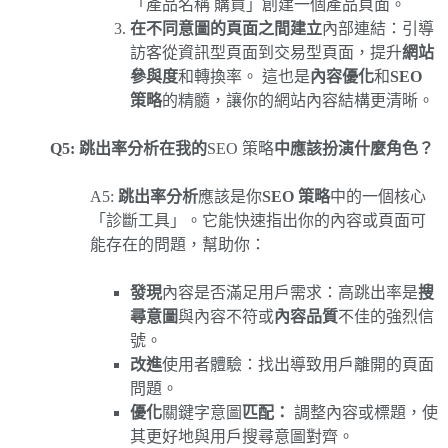
「產品名稱 購買」創建一個產品頁面。
在不同意圖的頁面之間建立
內部連結：引導
訪客從資訊型頁面到交易型頁面，提升
網站
參與度
和轉換率。 這也是
內容優化
和
SEO
策略
的精髓，讓你的網站內容結構更清晰。
Q5: 跳出率分析在我的
SEO 策略
中應該扮演什麼角色？
A5:
跳出率分析
應該是你
SEO 策略
中的一個核心
「診斷工具」。它能快速指出你的內容或頁面可
能存在的問題，幫助你：
發現
內容是否滿足用戶需求：高跳出率是
搜
尋意圖
與內容不符或
內容品質
不佳的強烈信
號。
改進
使用者體驗：找出導致用戶離開的頁面
問題。
優化
關鍵字意圖
匹配：
調整內容或標題，使
其更好地與用戶搜尋意圖對齊。