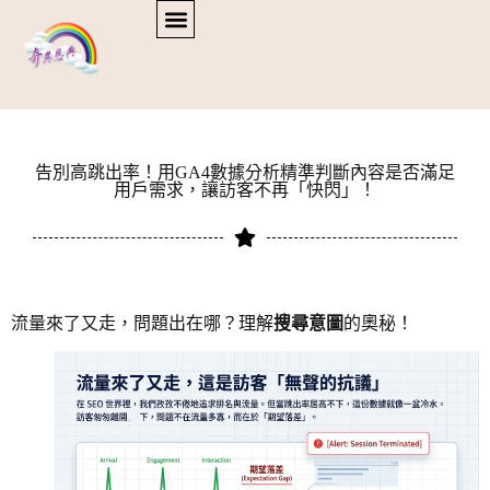
告別高跳出率！用GA4數據分析精準判斷內容是否滿足
用戶需求，讓訪客不再「快閃」！
流量來了又走，問題出在哪？理解
搜尋意圖
的奧秘！