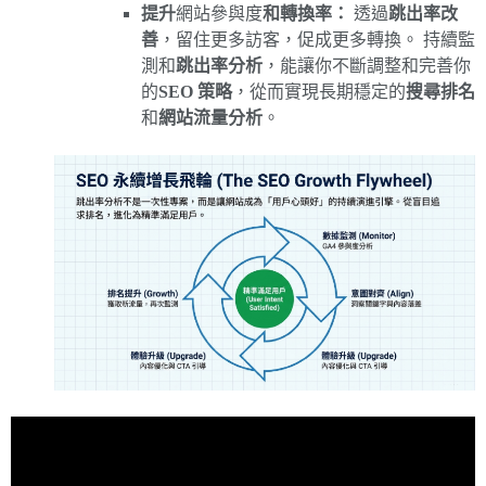
提升
網站參與度
和轉換率：
透過
跳出率改
善
，留住更多訪客，促成更多轉換。 持續監
測和
跳出率分析
，能讓你不斷調整和完善你
的
SEO 策略
，從而實現長期穩定的
搜尋排名
和
網站流量分析
。