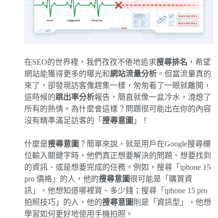
在SEO的世界裡，我們孜孜不倦地追求
搜尋排名
，希望
網站能獲得更多的曝光和
網站流量分析
。但當流量真的
來了，卻發現訪客像趕集一樣，匆匆看了一眼就離開，
這時候的
跳出率分析
報告，簡直就像一盆冷水，澆熄了
所有的熱情。為什麼會這樣？問題很可能出在你的內容
沒有精準滿足訪客的「
搜尋意圖
」！
什麼是
搜尋意圖
？簡單來說，就是用戶在Google搜尋欄
位輸入關鍵字時，他們真正想要解決的問題、想要找到
的資訊、或是想要完成的任務。例如，搜尋「iphone 15
pro 價格」的人，他的
搜尋意圖
很可能是「購買資
訊」，他想知道哪裡買、多少錢；搜尋「iphone 15 pro
拍照技巧」的人，他的
搜尋意圖
則是「資訊型」，他想
學習如何更好地使用手機拍照。