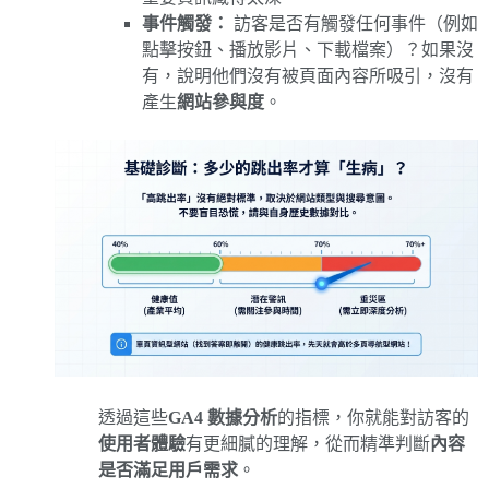
事件觸發：
訪客是否有觸發任何事件（例如
點擊按鈕、播放影片、下載檔案）？如果沒
有，說明他們沒有被頁面內容所吸引，沒有
產生
網站參與度
。
透過這些
GA4 數據分析
的指標，你就能對訪客的
使用者體驗
有更細膩的理解，從而精準判斷
內容
是否滿足用戶需求
。