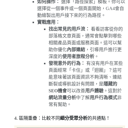
如何操作：
選擇「路徑探索」模板。你可以
選擇從一個事件或一個頁面開始，GA4會自
動繪製出用戶接下來的行為路徑。
實戰應用：
找出常見的用戶流：
看看訪客從你的
部落格文章頁面，通常會點擊到哪些
相關產品頁面或服務頁面。這可以幫
助你優化
內部連結
，引導用戶進行更
深度的
使用者旅程分析
。
發現意外的行為：
有沒有用戶在某些
頁面經常「卡住」或「迴圈」？這可
能意味著該頁面資訊不夠清晰、連結
斷裂或導航設計有問題，是
隱藏的
SEO機會
可以改善
用戶體驗
。這對於
網站流量分析
中了解
用戶行為模式
非
常有幫助。
4. 區隔重疊：比較不同
細分受眾分析
的共通點！