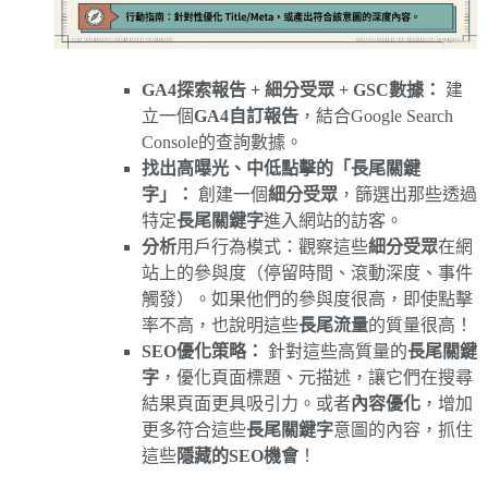
GA4探索報告 + 細分受眾 + GSC數據：
建
立一個
GA4自訂報告
，結合Google Search
Console的查詢數據。
找出高曝光、中低點擊的「長尾關鍵
字」：
創建一個
細分受眾
，篩選出那些透過
特定
長尾關鍵字
進入網站的訪客。
分析
用戶行為模式：觀察這些
細分受眾
在網
站上的參與度（停留時間、滾動深度、事件
觸發）。如果他們的參與度很高，即使點擊
率不高，也說明這些
長尾流量
的質量很高！
SEO優化策略：
針對這些高質量的
長尾關鍵
字
，優化頁面標題、元描述，讓它們在搜尋
結果頁面更具吸引力。或者
內容優化
，增加
更多符合這些
長尾關鍵字
意圖的內容，抓住
這些
隱藏的SEO機會
！