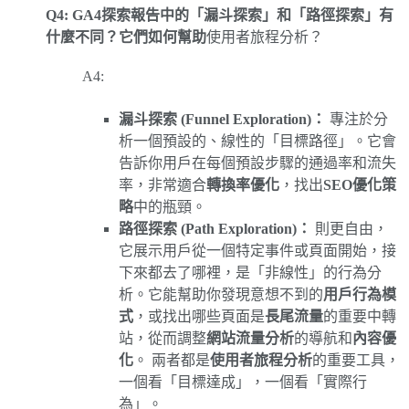
Q4: GA4探索報告中的「漏斗探索」和「路徑探索」有
什麼不同？它們如何幫助
使用者旅程分析？
A4:
漏斗探索 (Funnel Exploration)：
專注於分
析一個預設的、線性的「目標路徑」。它會
告訴你用戶在每個預設步驟的通過率和流失
率，非常適合
轉換率優化
，找出
SEO優化策
略
中的瓶頸。
路徑探索 (Path Exploration)：
則更自由，
它展示用戶從一個特定事件或頁面開始，接
下來都去了哪裡，是「非線性」的行為分
析。它能幫助你發現意想不到的
用戶行為模
式
，或找出哪些頁面是
長尾流量
的重要中轉
站，從而調整
網站流量分析
的導航和
內容優
化
。 兩者都是
使用者旅程分析
的重要工具，
一個看「目標達成」，一個看「實際行
為」。