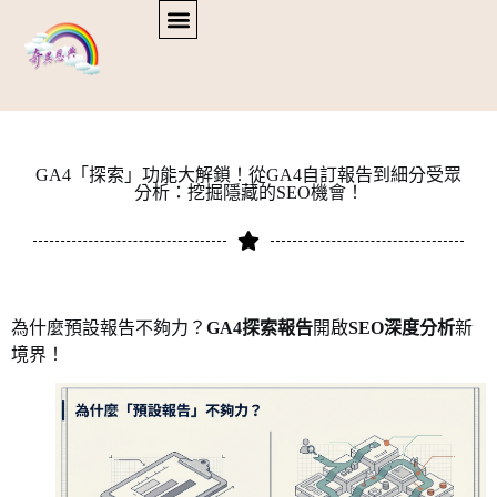
GA4「探索」功能大解鎖！從GA4自訂報告到細分受眾
分析：挖掘隱藏的SEO機會！
為什麼預設報告不夠力？
GA4探索報告
開啟
SEO深度分析
新
境界！