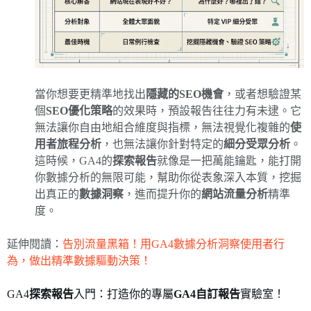
當你想要更精準地找出
隱藏的SEO機會
，或者想驗證某
個
SEO優化策略
的效果時，預設報告往往力有未逮。它
無法讓你自由地組合維度與指標，無法視覺化複雜的
使
用者旅程分析
，也無法讓你針對特定的
細分受眾分析
。
這時候，GA4的
探索報告
就像是一把萬能鑰匙，能打開
你數據分析的無限可能，幫助你從表象深入本質，挖掘
出真正的
數據洞察
，進而提升你的
網站流量分析
精準
度。
延伸閱讀：
告別流量黑箱！用GA4數據分析洞察使用者行
為，做出精準數據驅動決策！
GA4
探索報告
入門：打造你的專屬
GA4自訂報告
實驗室！