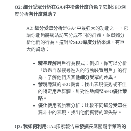
Q2: 細分受眾分析在GA4中扮演什麼角色？它對
SEO深
度分析
有什麼幫助？
A2:
細分受眾分析
是GA4中最強大的功能之一，它
讓你能夠將網站訪客分成不同的群體，並單獨分
析他們的行為。這對於
SEO深度分析
來說，有巨
大的幫助：
精準理解
用戶行為模式：例如，你可以分析
「透過自然搜尋進入的行動裝置用戶」的行
為，了解他們與其他
細分受眾
的差異。
發現
隱藏的SEO機會：找出表現優秀或不佳
的特定用戶群體，針對性地調整
SEO優化策
略
。
優化
使用者旅程分析：比較不同
細分受眾
在
漏斗中的表現，找出他們獨特的流失點。
Q3: 我如何利用
GA4探索報告
來發掘
長尾關鍵字策略
的