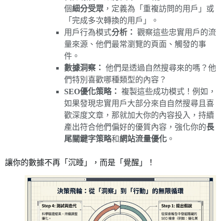
個
細分受眾
，定義為「重複訪問的用戶」或
「完成多次轉換的用戶」。
用戶行為模式
分析：
觀察這些忠實用戶的流
量來源、他們最常瀏覽的頁面、觸發的事
件。
數據洞察：
他們是透過自然搜尋來的嗎？他
們特別喜歡哪種類型的內容？
SEO優化策略：
複製這些成功模式！例如，
如果發現忠實用戶大部分來自自然搜尋且喜
歡深度文章，那就加大你的內容投入，持續
產出符合他們偏好的優質內容，強化你的
長
尾關鍵字策略
和
網站流量優化
。
讓你的數據不再「沉睡」，而是「覺醒」！