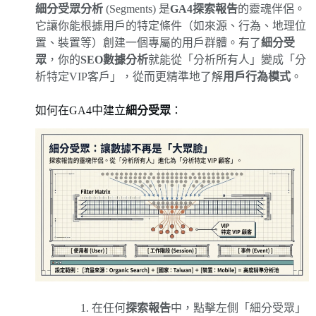
細分受眾分析
(Segments) 是
GA4探索報告
的靈魂伴侶。
它讓你能根據用戶的特定條件（如來源、行為、地理位
置、裝置等）創建一個專屬的用戶群體。有了
細分受
眾
，你的
SEO數據分析
就能從「分析所有人」變成「分
析特定VIP客戶」，從而更精準地了解
用戶行為模式
。
如何在GA4中建立
細分受眾
：
在任何
探索報告
中，點擊左側「細分受眾」