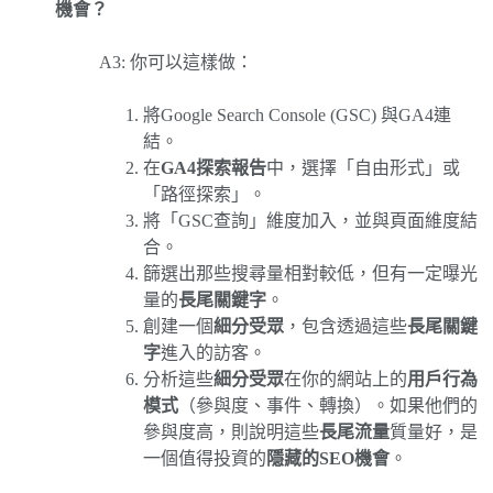
機會？
A3: 你可以這樣做：
將Google Search Console (GSC) 與GA4連
結。
在
GA4探索報告
中，選擇「自由形式」或
「路徑探索」。
將「GSC查詢」維度加入，並與頁面維度結
合。
篩選出那些搜尋量相對較低，但有一定曝光
量的
長尾關鍵字
。
創建一個
細分受眾
，包含透過這些
長尾關鍵
字
進入的訪客。
分析這些
細分受眾
在你的網站上的
用戶行為
模式
（參與度、事件、轉換）。如果他們的
參與度高，則說明這些
長尾流量
質量好，是
一個值得投資的
隱藏的SEO機會
。