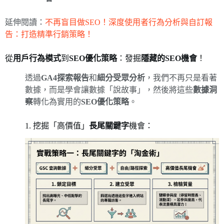
延伸閱讀：
不再盲目做SEO！深度使用者行為分析與自訂報
告：打造精準行銷策略！
從
用戶行為模式
到
SEO優化策略
：發掘
隱藏的SEO機會
！
透過
GA4探索報告
和
細分受眾分析
，我們不再只是看著
數據，而是學會讓數據「說故事」，然後將這些
數據洞
察
轉化為實用的
SEO優化策略
。
1. 挖掘「高價值」
長尾關鍵字
機會：