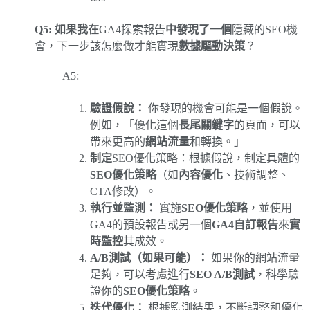
Q5: 如果我在
GA4探索報告
中發現了一個
隱藏的SEO機
會，下一步該怎麼做才能實現
數據驅動決策
？
A5:
驗證假說：
你發現的機會可能是一個假說。
例如，「優化這個
長尾關鍵字
的頁面，可以
帶來更高的
網站流量
和轉換。」
制定
SEO優化策略：根據假說，制定具體的
SEO優化策略
（如
內容優化
、技術調整、
CTA修改）。
執行並監測：
實施
SEO優化策略
，並使用
GA4的預設報告或另一個
GA4自訂報告
來
實
時監控
其成效。
A/B測試（如果可能）：
如果你的網站流量
足夠，可以考慮進行
SEO A/B測試
，科學驗
證你的
SEO優化策略
。
迭代優化：
根據監測結果，不斷調整和優化