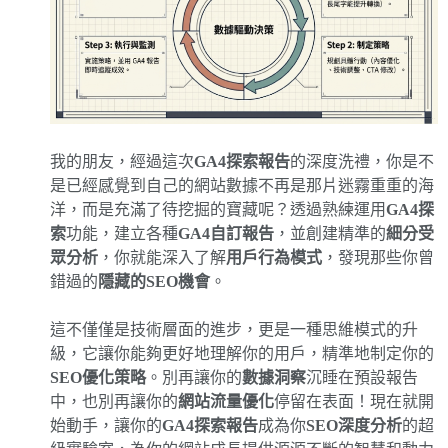
我的朋友，經過這次
GA4探索報告
的深度洗禮，你是不
是已經感覺到自己的網站數據不再是那片迷霧重重的海
洋，而是充滿了待挖掘的寶藏呢？透過熟練運用
GA4探
索
功能，建立各種
GA4自訂報告
，並創建精準的
細分受
眾分析
，你就能深入了解
用戶行為模式
，發現那些你曾
錯過的
隱藏的SEO機會
。
這不僅僅是技術層面的進步，更是一種思維模式的升
級，它讓你能夠更好地理解你的用戶，精準地制定你的
SEO優化策略
。別再讓你的
數據洞察
沉睡在預設報告
中，也別再讓你的
網站流量優化
停留在表面！現在就開
始動手，讓你的
GA4探索報告
成為你
SEO深度分析
的超