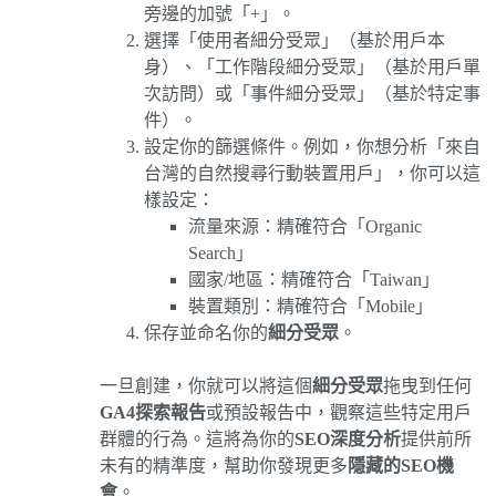
旁邊的加號「+」。
選擇「使用者細分受眾」（基於用戶本
身）、「工作階段細分受眾」（基於用戶單
次訪問）或「事件細分受眾」（基於特定事
件）。
設定你的篩選條件。例如，你想分析「來自
台灣的自然搜尋行動裝置用戶」，你可以這
樣設定：
流量來源：精確符合「Organic
Search」
國家/地區：精確符合「Taiwan」
裝置類別：精確符合「Mobile」
保存並命名你的
細分受眾
。
一旦創建，你就可以將這個
細分受眾
拖曳到任何
GA4探索報告
或預設報告中，觀察這些特定用戶
群體的行為。這將為你的
SEO深度分析
提供前所
未有的精準度，幫助你發現更多
隱藏的SEO機
會
。