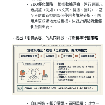
SEO優化策略：
根據
數據洞察
，進行頁面元
素調整（例如 CTA文案、排版、圖片），甚
至考慮重新規劃整個
使用者旅程分析
，引導
用戶更順暢地完成目標。這對於
網站流量優
化
至關重要。
3. 找出「忠實訪客」的共同特徵，打造
精準行銷策略
：
自訂報告 + 細分受眾 + 區隔重疊：
建立一