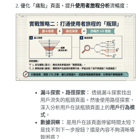
2. 優化「痛點」頁面，提升
使用者旅程分析
流暢度：
漏斗探索 + 路徑探索：
透過漏斗探索找出
用戶流失的瓶頸頁面。然後使用路徑探索，
深入分析用戶在該瓶頸頁面上的
用戶行為模
式
。
數據洞察：
是用戶在該頁面停留時間太短？
是找不到下一步按鈕？還是內容不夠清晰導
致困惑？