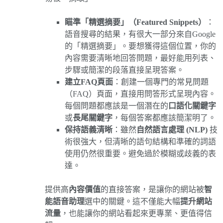
瞄準「精選摘要」（Featured Snippets）
：
語音搜尋的結果，有很大一部分來自Google
的「精選摘要」。要想獲得這個位置，你的
內容需要清晰地回答問題，最好能用列表、
步驟或簡潔的段落直接呈現答案。
建立FAQ頁面
：創建一個專門的常見問題
（FAQ）頁面，直接用問答形式呈現內容。
每個問題都應該是一個潛在的
口語化關鍵字
或
長尾關鍵字
，每個答案都應該簡潔明了。
保持語義清晰
：雖然
自然語言處理 (NLP)
技
術很強大，但清晰的語句結構和準確的詞語
使用仍然很重要。避免過於模糊或歧義的表
達。
提供高
內容價值
的直接答案，是讓你的網站被
智
能語音助理
選中的關鍵。這不僅能大幅
提升網站
流量
，也能讓你的網站看起來更專業、更值得信