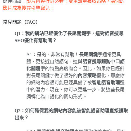
延伸閱讀：
影片內容行銷必看！雙重流量獲取策略，讓你的
影片成為搜尋引擎寵兒！
常見問題（FAQ）
Q1：我的網站已經優化了長尾關鍵字，這對語音搜尋
SEO優化有幫助嗎？
A1：是的，非常有幫助！
長尾關鍵字
通常更具
體、更接近自然語句，這與
語音搜尋趨勢
中
口語
化關鍵字
的特點高度吻合。因此，如果你已經針
對長尾關鍵字做了很好的
內容策略
優化，那麼你
的網站內容很可能已經具備了被
智能語音助理
選
中的潛力。現在，你可以更進一步，將這些長尾
詞轉化為口語化的問句形式。
Q2：如何確保我的網站內容能被智能語音助理直接讀取
出來？