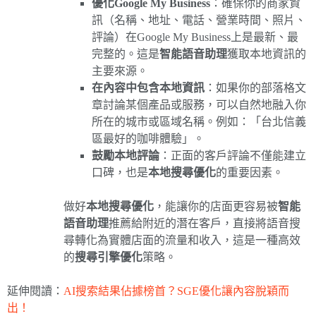
優化Google My Business
：確保你的商家資
訊（名稱、地址、電話、營業時間、照片、
評論）在Google My Business上是最新、最
完整的。這是
智能語音助理
獲取本地資訊的
主要來源。
在內容中包含本地資訊
：如果你的部落格文
章討論某個產品或服務，可以自然地融入你
所在的城市或區域名稱。例如：「台北信義
區最好的咖啡體驗」。
鼓勵本地評論
：正面的客戶評論不僅能建立
口碑，也是
本地搜尋優化
的重要因素。
做好
本地搜尋優化
，能讓你的店面更容易被
智能
語音助理
推薦給附近的潛在客戶，直接將語音搜
尋轉化為實體店面的流量和收入，這是一種高效
的
搜尋引擎優化
策略。
延伸閱讀：
AI搜索結果佔據榜首？SGE優化讓內容脫穎而
出！