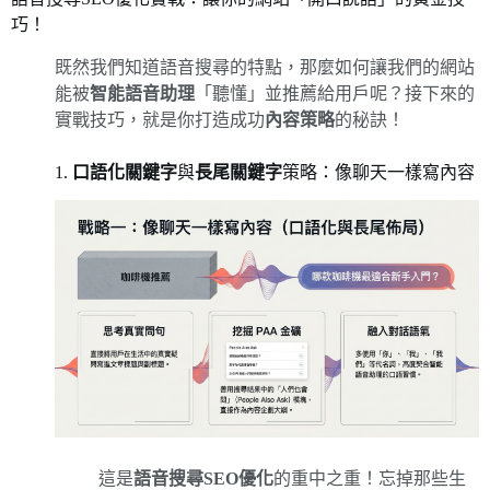
巧！
既然我們知道語音搜尋的特點，那麼如何讓我們的網站
能被
智能語音助理
「聽懂」並推薦給用戶呢？接下來的
實戰技巧，就是你打造成功
內容策略
的秘訣！
1.
口語化關鍵字
與
長尾關鍵字
策略：像聊天一樣寫內容
這是
語音搜尋SEO優化
的重中之重！忘掉那些生