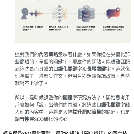
這對我們的
內容策略
意味著什麼？如果你還在只優化那
些簡短的、單個的關鍵字，那麼你的網站可能很難匹配
到這些長而具體的
口語化關鍵字
和
長尾關鍵字
。這就像
你準備了一堆應試作文，但用戶卻想聽你講故事，自然
就對不上號了。
所以，是時候調整你的
關鍵字研究
方法了！開始思考用
戶會如何「說」出他們的問題，將這些
口語化關鍵字
融
入你的內容中，這將是大幅
提升網站流量
的關鍵，也是
語音搜尋SEO優化
的核心！
語音搜尋SEO優化實戰：讓你的網站「開口說話」的黃金技