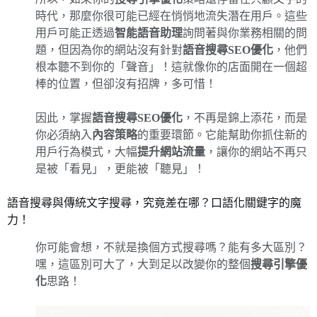
時代，那麼你很可能已經在悄悄地流失潛在用戶。這些
用戶可能正透過
智能語音助理
詢問著與你業務相關的問
題，但因為你的網站沒有針對
語音搜尋SEO優化
，他們
根本聽不到你的「聲音」！這就像你的店面開在一個超
棒的位置，但卻沒有招牌，多可惜！
因此，掌握
語音搜尋SEO優化
，不再是錦上添花，而是
你必須納入
內容策略
的重要環節。它能幫助你抓住新的
用戶行為模式，大幅
提升網站流量
，讓你的網站不再只
是被「看見」，更能被「聽見」！
語音搜尋與傳統文字搜尋，究竟差在哪？口語化關鍵字的魔
力！
你可能會想，不就是換個方式搜尋嗎？能有多大區別？
嘿，這區別可大了，大到足以改變你的整個
搜尋引擎優
化
思路！