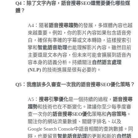
Q4：除了文字內容，語音搜尋SEO還需要優化哪些媒
體？
A4：隨著
語音搜尋趨勢
的發展，多媒體內容也越
來越重要。例如，你的影片內容如果包含語音旁
白，確保有準確的字幕或文本轉錄，這樣搜索引
擎和
智能語音助理
也能理解影片內容。雖然目前
主要還是文本內容，但未來可能會擴展到語音內
容本身的語義分析。持續關注
自然語言處理
(NLP)
的技術進展是很有必要的。
Q5：我應該多久審查一次我的語音搜尋SEO優化策略？
A5：
搜尋引擎優化
是一個持續的過程，
語音搜尋
趨勢
和技術也在不斷變化。建議你至少每季度審
查一次你的
語音搜尋SEO優化
策略和
內容策略
。
關注你的網站流量數據、關鍵字排名、以及
Google Search Console中語音相關的查詢數據。同
時，也要留意
智能語音助理
的更新和新的
自然語