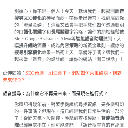
別擔心，你不是一個人！今天，就讓我們一起揭開
語音
搜尋SEO優化
的神秘面紗，帶你走出迷宮，找到屬於你
的「流量金礦」！這篇文章會手把手教你如何透過聰明
的
口語化關鍵字
和
長尾關鍵字
策略，讓你的網站輕鬆被
Siri、Google Assistant、Alexa等
智能語音助理
聽到，大
幅
提升網站流量
，成為
內容策略
的新黃金準則，讓你的
搜尋引擎優化
效果一路衝上天！準備好了嗎？讓我們一
起來當「聲音」的設計師，讓你的網站「開口說話」！
延伸閱讀：
SEO預測：AI浪潮下，網站如何乘風破浪，稱霸
未來SEO？
語音搜尋：為什麼它不再是未來，而是現在進行式？
你還記得幾年前，對著手機說話尋找資訊，是多麼科幻
的一件事嗎？但現在，這已經是我們日常生活的一部分
了！從問天氣、設鬧鐘、導航到查找餐廳，
智能語音助
理
已經無處不在。你可能會問：「語音搜尋真的有那麼