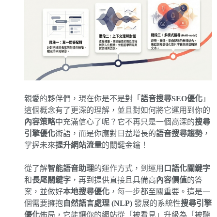
親愛的夥伴們，現在你是不是對「
語音搜尋SEO優化
」
這個概念有了更深的理解，並且對如何將它運用到你的
內容策略
中充滿信心了呢？它不再只是一個高深的
搜尋
引擎優化
術語，而是你應對日益增長的
語音搜尋趨勢
，
掌握未來
提升網站流量
的關鍵金鑰！
從了解
智能語音助理
的運作方式，到運用
口語化關鍵字
和
長尾關鍵字
，再到提供直接且具備高
內容價值
的答
案，並做好
本地搜尋優化
，每一步都至關重要。這是一
個需要擁抱
自然語言處理 (NLP)
發展的系統性
搜尋引擎
優化
佈局，它能讓你的網站從「被看見」升級為「被聽