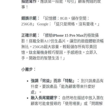
描述寫作
，應該是一段能「勾引」顧客掏錢的故
事！
錯誤示範：
「記憶體：8GB，儲存空間：
256GB」 Google：「這只是規格，沒有靈魂。」
正確示範：
「體驗
iPhone 15 Pro Max
的極致攝
影！搭載全新A17仿生晶片，讓您的遊戲體驗流暢
無比。256GB超大容量，輕鬆儲存所有珍貴回
憶。鈦金屬機身輕巧堅固，手感絕佳。立即入
手，開啟您的智慧生活！」
小撇步：
強調「效益」而非「特點」：
別只說產品有
什麼，要說產品「能為顧客帶來什麼好
處」。
融入長尾關鍵字：
自然地在描述中放入潛在
顧客可能會搜尋的「使用場景」或「問題解