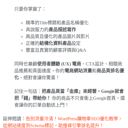
只要你掌握了：
精準的Title標題和產品名稱優化
具說服力的
產品描述寫作
高品質且優化的產品圖片與影片
正確的
結構化資料產品
設定
豐富且真實的顧客評價與Q&A
同時也兼顧
使用者體驗 (UX) 電商
、CTA設計、相關商
品推薦和頁面速度，你的
電商網站流量
和
商品頁排名優
化
，絕對會讓你驚喜！
記住一句話：
把產品頁當「金庫」來經營，Google就會
把「錢」帶給你！
你的商品不只會衝上Google首頁，還
會讓你的訂單自動送上門！
延伸閱讀：
告別流量冷清！WordPress購物車SEO優化教學，
從網站速度到Schema標記，助搜尋引擎排名提升！