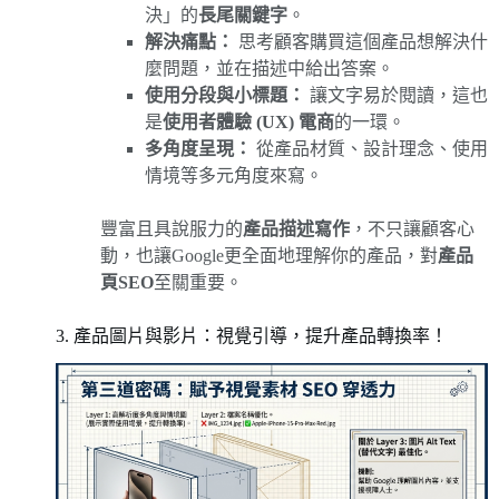
決」的
長尾關鍵字
。
解決痛點：
思考顧客購買這個產品想解決什
麼問題，並在描述中給出答案。
使用分段與小標題：
讓文字易於閱讀，這也
是
使用者體驗 (UX) 電商
的一環。
多角度呈現：
從產品材質、設計理念、使用
情境等多元角度來寫。
豐富且具說服力的
產品描述寫作
，不只讓顧客心
動，也讓Google更全面地理解你的產品，對
產品
頁SEO
至關重要。
3. 產品圖片與影片：視覺引導，提升產品轉換率！