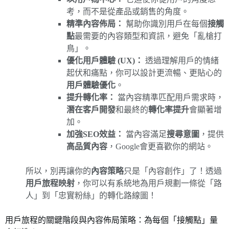
考，而不是從產品或銷售的角度。
精準內容佈局：
幫助你識別用戶在每個
接觸
點
最需要的內容類型和資訊，避免「亂槍打
鳥」。
優化用戶體驗 (UX)：
透過理解用戶的情緒
起伏和痛點，你可以設計更流暢、更貼心的
用戶體驗優化
。
提升轉化率：
當內容精準匹配用戶需求時，
潛在客戶開發
和最終的
轉化率提升
會顯著增
加。
加強SEO效益：
當內容滿足
搜尋意圖
，提供
高品質內容
，Google會更喜歡你的網站。
所以，別再讓你的
內容策略
只是「內容創作」了！透過
用戶旅程映射
，你可以有系統地為用戶規劃一條從「路
人」到「忠實粉絲」的轉化路線圖！
用戶旅程的關鍵階段與內容佈局策略：為每個「接觸點」量