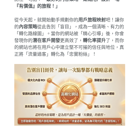
『有價值』的旅程！」
從今天起，就開始動手規劃你的
用戶旅程映射
吧！讓你
的
內容策略
從此告別「盲目」，成為一個清晰、有力的
「轉化路線圖」。當你的網站被「精心引導」後，你會
發現你的
潛在客戶開發
更高效了，
轉化率提升
了，而你
的網站也將在用戶心中建立堅不可摧的信任與地位，真
正將「流量過客」轉化為「忠實粉絲」！