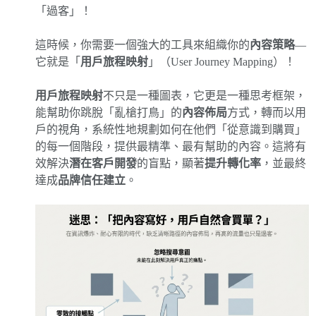
「過客」！
這時候，你需要一個強大的工具來組織你的
內容策略
—
它就是「
用戶旅程映射
」（User Journey Mapping）！
用戶旅程映射
不只是一種圖表，它更是一種思考框架，
能幫助你跳脫「亂槍打鳥」的
內容佈局
方式，轉而以用
戶的視角，系統性地規劃如何在他們「從意識到購買」
的每一個階段，提供最精準、最有幫助的內容。這將有
效解決
潛在客戶開發
的盲點，顯著
提升轉化率
，並最終
達成
品牌信任建立
。