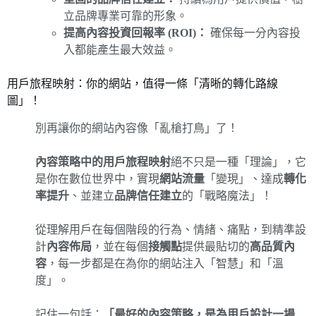
立品牌專業可靠的形象。
提高內容投資回報率 (ROI)：
確保每一分內容投
入都能產生最大效益。
用戶旅程映射：你的網站，值得一條「清晰的轉化路線
圖」！
別再讓你的網站內容像「亂槍打鳥」了！
內容策略中的用戶旅程映射
絕不只是一種「理論」，它
是你在數位世界中，實現
網站流量
「變現」、達成
轉化
率提升
、並建立
品牌信任建立
的「戰略魔法」！
從理解用戶在每個階段的行為、情緒、痛點，到精準設
計
內容佈局
，並在每個
接觸點
提供最貼切的
高品質內
容
，每一步都是在為你的網站注入「智慧」和「溫
度」。
記住一句話：
「最好的內容策略，是為用戶設計一場