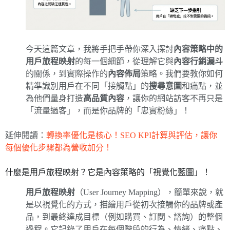
今天這篇文章，我將手把手帶你深入探討
內容策略中的
用戶旅程映射
的每一個細節，從理解它與
內容行銷漏斗
的關係，到實際操作的
內容佈局
策略。我們要教你如何
精準識別用戶在不同「接觸點」的
搜尋意圖
和痛點，並
為他們量身打造
高品質內容
，讓你的網站訪客不再只是
「流量過客」，而是你品牌的「忠實粉絲」！
延伸閱讀：
轉換率優化是核心！SEO KPI計算與評估，讓你
每個優化步驟都為營收加分！
什麼是用戶旅程映射？它是內容策略的「視覺化藍圖」！
用戶旅程映射
（User Journey Mapping），簡單來說，就
是以視覺化的方式，描繪用戶從初次接觸你的品牌或產
品，到最終達成目標（例如購買、訂閱、諮詢）的整個
過程。它記錄了用戶在每個階段的行為、情緒、痛點、