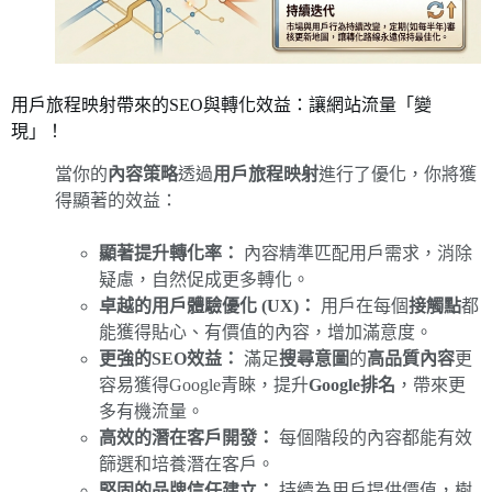
用戶旅程映射帶來的SEO與轉化效益：讓網站流量「變
現」！
當你的
內容策略
透過
用戶旅程映射
進行了優化，你將獲
得顯著的效益：
顯著提升轉化率：
內容精準匹配用戶需求，消除
疑慮，自然促成更多轉化。
卓越的用戶體驗優化 (UX)：
用戶在每個
接觸點
都
能獲得貼心、有價值的內容，增加滿意度。
更強的SEO效益：
滿足
搜尋意圖
的
高品質內容
更
容易獲得Google青睞，提升
Google排名
，帶來更
多有機流量。
高效的潛在客戶開發：
每個階段的內容都能有效
篩選和培養潛在客戶。
堅固的品牌信任建立：
持續為用戶提供價值，樹