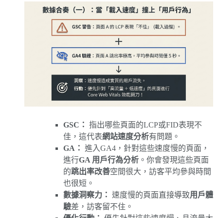
GSC：
指出哪些頁面的LCP或FID表現不
佳，這代表
網站速度分析
有問題。
GA：
進入GA4，針對這些速度慢的頁面，
進行
GA 用戶行為分析
。你會發現這些頁面
的
跳出率改善
空間很大，訪客平均參與時間
也很短。
數據洞察力：
速度慢的頁面直接導致
用戶體
驗
差，訪客留不住。