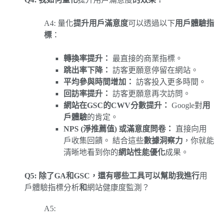
A4: 量化
提升用戶滿意度
可以透過以下
用戶體驗指
標
：
轉換率提升：
最直接的商業指標。
跳出率下降：
訪客更願意停留在網站。
平均參與時間增加：
訪客投入更多時間。
回訪率提升：
訪客更願意再次訪問。
網站在GSC的CWV分數提升：
Google對
用
戶體驗
的肯定。
NPS (淨推薦值) 或滿意度問卷：
直接向用
戶收集回饋。 結合這些
數據洞察力
，你就能
清晰地看到你的
網站性能優化
成果。
Q5: 除了GA和GSC，還有哪些工具可以幫助我進行
用
戶體驗指標分析
和
網站健康度監測？
A5: