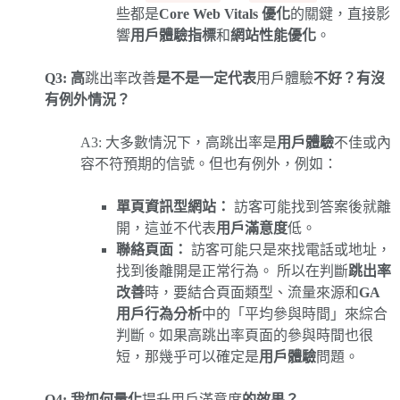
些都是
Core Web Vitals 優化
的關鍵，直接影
響
用戶體驗指標
和
網站性能優化
。
Q3: 高
跳出率改善
是不是一定代表
用戶體驗
不好？有沒
有例外情況？
A3: 大多數情況下，高跳出率是
用戶體驗
不佳或內
容不符預期的信號。但也有例外，例如：
單頁資訊型網站：
訪客可能找到答案後就離
開，這並不代表
用戶滿意度
低。
聯絡頁面：
訪客可能只是來找電話或地址，
找到後離開是正常行為。 所以在判斷
跳出率
改善
時，要結合頁面類型、流量來源和
GA
用戶行為分析
中的「平均參與時間」來綜合
判斷。如果高跳出率頁面的參與時間也很
短，那幾乎可以確定是
用戶體驗
問題。
Q4: 我如何量化
提升用戶滿意度
的效果？