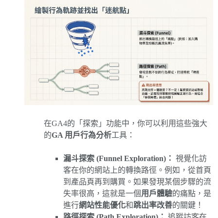
在GA4的「探索」功能中，你可以利用這些強大
的
GA 用戶行為分析
工具：
漏斗探索 (Funnel Exploration)：
視覺化訪
客在你的網站上的轉換路徑。例如，從首頁
到產品頁再到購買。如果發現某個步驟的流
失率很高，這就是一個
用戶體驗
的痛點，是
進行
網站性能優化
和
跳出率改善
的關鍵！
路徑探索 (Path Exploration)：
追蹤訪客在