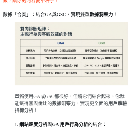
做，讓你的內容愛不釋手！
數據「合奏」：結合GA與GSC，實現雙重
數據洞察力
！
單獨使用GA或GSC都很好，但將它們結合起來，你就
能獲得無與倫比的
數據洞察力
，實現更全面的
用戶體驗
指標分析
！
1.
網站速度分析
與
GA 用戶行為分析
的結合：