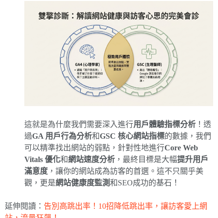
這就是為什麼我們需要深入進行
用戶體驗指標分析
！透
過
GA 用戶行為分析
和
GSC 核心網站指標
的數據，我們
可以精準找出網站的弱點，針對性地進行
Core Web
Vitals 優化
和
網站速度分析
，最終目標是大幅
提升用戶
滿意度
，讓你的網站成為訪客的首選。這不只關乎美
觀，更是
網站健康度監測
和SEO成功的基石！
延伸閱讀：
告別高跳出率！10招降低跳出率，讓訪客愛上網
站，流量狂飆！