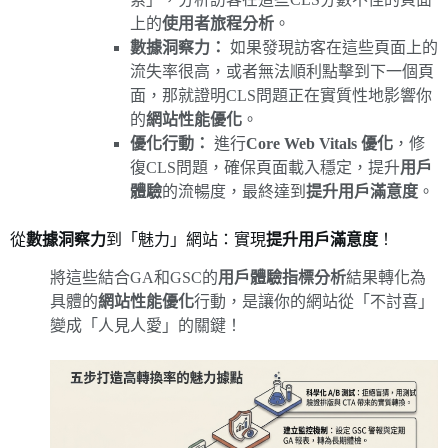
上的
使用者旅程分析
。
數據洞察力：
如果發現訪客在這些頁面上的
流失率很高，或者無法順利點擊到下一個頁
面，那就證明CLS問題正在實質性地影響你
的
網站性能優化
。
優化行動：
進行
Core Web Vitals 優化
，修
復CLS問題，確保頁面載入穩定，提升
用戶
體驗
的流暢度，最終達到
提升用戶滿意度
。
從
數據洞察力
到「魅力」網站：實現
提升用戶滿意度
！
將這些結合GA和GSC的
用戶體驗指標分析
結果轉化為
具體的
網站性能優化
行動，是讓你的網站從「不討喜」
變成「人見人愛」的關鍵！