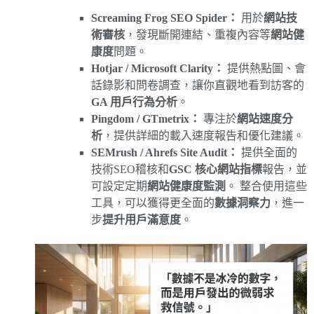
Screaming Frog SEO Spider：
用於
網站技
術審核
，發現斷開連結、重複內容等
網站健
康度
問題。
Hotjar / Microsoft Clarity：
提供熱點圖、會
話錄影和問卷調查，讓你直觀地看到訪客的
GA 用戶行為分析
。
Pingdom / GTmetrix：
專注於
網站速度分
析
，提供詳細的載入速度報告和優化建議。
SEMrush / Ahrefs Site Audit：
提供全面的
技術SEO稽核和
GSC 核心網站指標
報告，並
可設定定期
網站健康度監測
。 整合使用這些
工具，可以獲得更全面的
數據洞察力
，進一
步
提升用戶滿意度
。