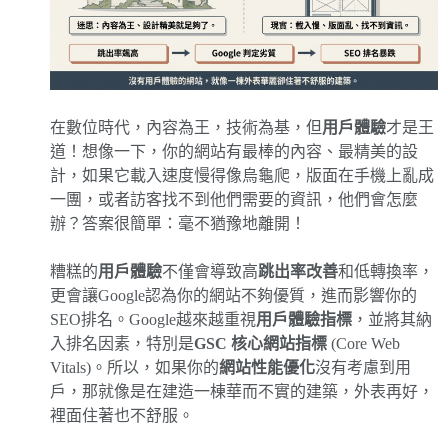
在數位時代，內容為王，技術為基，但
用戶體驗
才是王
道！想像一下，你的網站有最棒的內容、最精美的設
計，如果它載入速度慢得像烏龜爬，版面在手機上亂成
一團，或者訪客找不到他們需要的資訊，他們會怎麼
辦？答案很簡單：毫不猶豫地離開！
糟糕的
用戶體驗
不僅會導致高
跳出率改善
和低轉換率，
更會讓Google認為你的網站不夠優質，進而影響你的
SEO排名。Google越來越重視
用戶體驗指標
，並將其納
入排名因素，特別是
GSC 核心網站指標
(Core Web
Vitals)。所以，如果你的
網站性能優化
沒有考慮到用
戶，那就像是在建造一棟華而不實的建築，外表再好，
裡面住著也不舒服。