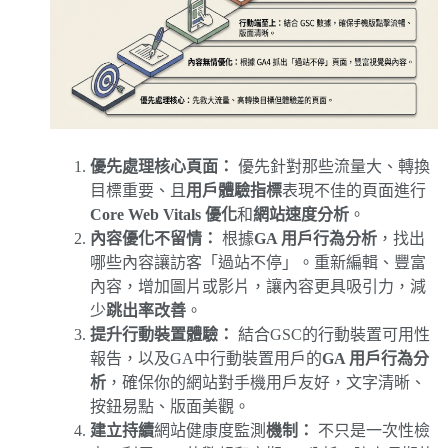
優先處理核心頁面：
優先針對那些流量大、轉換
目標重要、且
用戶體驗指標
表現不佳的頁面進行
Core Web Vitals 優化
和
網站速度分析
。
內容優化不留情：
根據
GA 用戶行為分析
，找出
哪些內容讓訪客「過站不停」。重新編輯、豐富
內容，增加圖片或影片，讓內容更具吸引力，減
少
跳出率改善
。
提升行動裝置體驗：
結合GSC的行動裝置可用性
報告，以及GA中行動裝置用戶的
GA 用戶行為分
析
，確保你的網站對手機用戶友好，文字清晰、
按鈕易點、版面美觀。
建立持續
網站健康度監測
機制：
不只是一次性檢