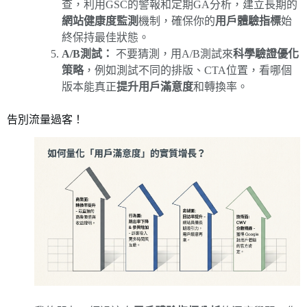
查，利用GSC的警報和定期GA分析，建立長期的
網站健康度監測
機制，確保你的
用戶體驗指標
始
終保持最佳狀態。
A/B測試：
不要猜測，用A/B測試來
科學驗證優化
策略
，例如測試不同的排版、CTA位置，看哪個
版本能真正
提升用戶滿意度
和轉換率。
告別流量過客！