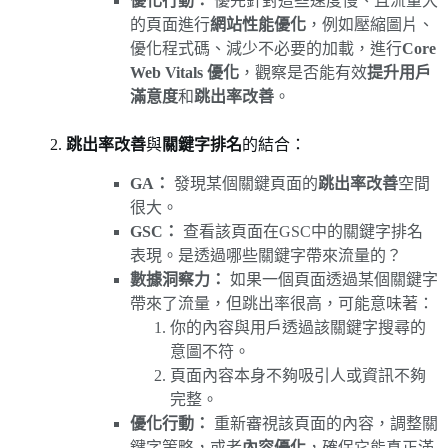
優化行動：
優先針對這些速度慢、且流量大
的頁面進行
網站性能優化
，例如壓縮圖片、
優化程式碼、減少不必要的加載，進行
Core
Web Vitals 優化
，觀察是否能有效
提升用戶
滿意度
和
跳出率改善
。
2.
跳出率改善
與
關鍵字排名
的結合：
GA：
發現某個關鍵頁面的
跳出率改善
空間
很大。
GSC：
查看該頁面在GSC中的關鍵字排名
表現。是透過哪些關鍵字帶來流量的？
數據洞察力：
如果一個頁面透過某個關鍵字
帶來了流量，但跳出率很高，可能意味著：
你的內容與用戶透過該關鍵字搜尋的
意圖不符。
頁面內容本身不夠吸引人或資訊不夠
完整。
優化行動：
重新審視該頁面的內容，調整關
鍵字策略，或者
內容優化
，確保它能真正滿