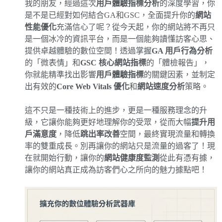
我的朋友，經過這次
用戶體驗指標分析
的深度學習，你
是不是已經對如何結合GA和GSC，全面提升你的
網站
性能優化
充滿信心了呢？從今天起，你的網站將不再只
是一個冰冷的資訊平台，而是一個能夠讀懂訪客心思、
提供卓越體驗的數位空間！透過掌握
GA 用戶行為分析
的「微表情」和
GSC 核心網站指標
的「體檢報告」，
你就能精準找出影響
用戶體驗指標
的關鍵因素，並制定
出有效的
Core Web Vitals 優化
和
網站速度分析
策略。
這不只是一種技術上的進步，更是一種服務理念的升
級，它讓你能夠更好地理解你的受眾，從而大幅
提升用
戶滿意度
，降低
跳出率改善
空間，最終實現流量和轉換
率的雙重成長。別再讓你的網站只是流量的過客了！現
在就開始行動，讓你的
網站健康度監測
從此有憑有據，
讓你的網站真正成為訪客們心之所向的魅力據點吧！