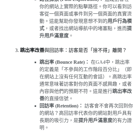
你的網站上實際的點擊路徑。你可以看到訪
客從一個頁面或事件到另一個頁面的真實流
動。這能幫助你發現意想不到的
用戶行為模
式
，或者找出網站導航中的堵塞點，進而
提
升用戶滿意度
。
3.
跳出率改善
與回訪率：訪客是否「捨不得」離開？
跳出率 (Bounce Rate)：
在GA4中，跳出率
的定義是「不參與的工作階段百分比」（即
在網站上沒有任何互動的會話）。高跳出率
通常意味著訪客對你的頁面不感興趣，或者
內容與他們的預期不符。這是進行
跳出率改
善
的直接信號。
回訪率 (Retention)：
訪客會不會再次回到你
的網站？高回訪率代表你的網站對用戶具有
長期的吸引力，是
提升用戶滿意度
的有力證
明。