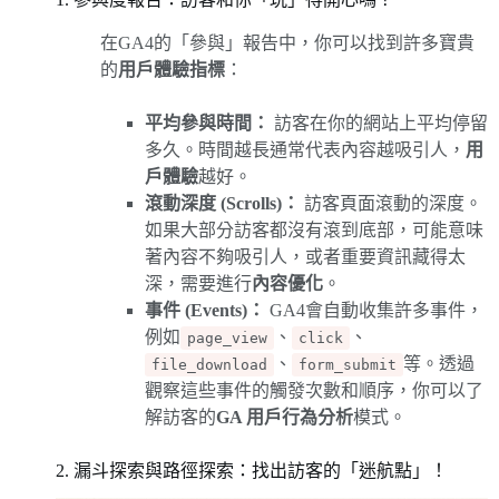
在GA4的「參與」報告中，你可以找到許多寶貴
的
用戶體驗指標
：
平均參與時間：
訪客在你的網站上平均停留
多久。時間越長通常代表內容越吸引人，
用
戶體驗
越好。
滾動深度 (Scrolls)：
訪客頁面滾動的深度。
如果大部分訪客都沒有滾到底部，可能意味
著內容不夠吸引人，或者重要資訊藏得太
深，需要進行
內容優化
。
事件 (Events)：
GA4會自動收集許多事件，
例如
、
、
page_view
click
、
等。透過
file_download
form_submit
觀察這些事件的觸發次數和順序，你可以了
解訪客的
GA 用戶行為分析
模式。
2. 漏斗探索與路徑探索：找出訪客的「迷航點」！