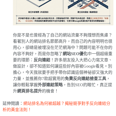
你是不是也曾經為了自己的網站流量不夠理想而焦慮？
看著別人的網站排名節節高升，而自己的內容明明也很
用心，卻總是被埋沒在茫茫網海中？問題可能不在你的
內容不夠好，而是你忽略了
網站SEO優化
中一個超級重
要的環節：
反向連結
！許多朋友投入大把心力寫文章、
做設計，卻不知道如何讓這些好內容被Google看見。別
擔心，今天我就要手把手帶你認識這個神祕卻又強大的
力量，並推薦你7款超實用的
免費反向連結檢查工具
，
讓你輕鬆掌握
外部連結策略
，告別SEO的瞎忙，真正提
升
網頁排名提升
的機會！
延伸閱讀：
網站排名為何被超越？揭秘競爭對手反向連結分
析的黃金法則！