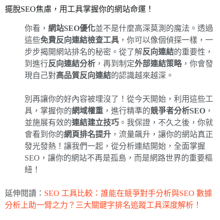
擺脫SEO焦慮，用工具掌握你的網站命運！
你看，
網站SEO優化
並不是什麼高深莫測的魔法。透過
這些
免費反向連結檢查工具
，你可以像個偵探一樣，一
步步揭開網站排名的秘密。從了解
反向連結
的重要性，
到進行
反向連結分析
，再到制定
外部連結策略
，你會發
現自己對
高品質反向連結
的認識越來越深。
別再讓你的好內容被埋沒了！從今天開始，利用這些工
具，掌握你的
網域權重
，進行精準的
競爭者分析SEO
，
並施展有效的
連結建立技巧
。我保證，不久之後，你就
會看到你的
網頁排名提升
，流量飆升，讓你的網站真正
發光發熱！讓我們一起，從分析連結開始，全面掌握
SEO，讓你的網站不再是孤島，而是網路世界的重要樞
紐！
延伸閱讀：
SEO 工具比較：誰能在競爭對手分析與SEO 數據
分析上助一臂之力？三大關鍵字排名追蹤工具深度解析！