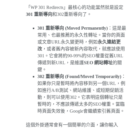
「WP 301 Redirects」最核心的功能當然就是設定
301 重新導向
和302重新導向了。
301 重新導向 (Moved Permanently)
：這是最
常用、也最推薦的永久性轉址。當你的頁面
或文章URL永久變更時，例如
永久連結更
改
，或者舊內容被新內容取代，就應該使用
301。它會將約90-99%的SEO權重從舊URL
傳遞到新URL，是維護
SEO 網站轉址
的關
鍵。
302 重新導向 (Found/Moved Temporarily)
：
如果你只是暫時將內容移到另一個URL，例
如進行A/B測試、網站維護、或短期促銷活
動，則可以使用302。它表明這個轉址只是
暫時的，不應該傳遞太多的SEO權重。當臨
時頁面失效後，Google會繼續索引舊頁面。
這個外掛通常會有一個簡單的介面，讓你輸入