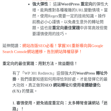
強大彈性：
這讓
WordPress 重定向
的彈性大
增，能夠應對各種複雜的URL變動情境。當
然，使用Regex需要一定的技術知識，操作
前務必小心謹慎，以免產生意外的轉址問
題。這也是
重定向最佳實踐
中非常高效但需
要謹慎使用的技巧。
延伸閱讀：
網站改版SEO必看！掌握301重新導向與Google
Search Console網站遷移，告別網站降權惡夢！
重定向的最佳實踐：用對方法，效益翻倍！
有了「WP 301 Redirects」這個強大的
WordPress 轉址外
掛
，我們還要知道如何用得恰到好處，才能發揮它的最
大功效，真正做到
SEO 網站轉址
和
使用者體驗優化
(UX)
的雙贏。
1. 審慎使用，避免過度重定向：太多轉彎會讓網站「迷
路」！