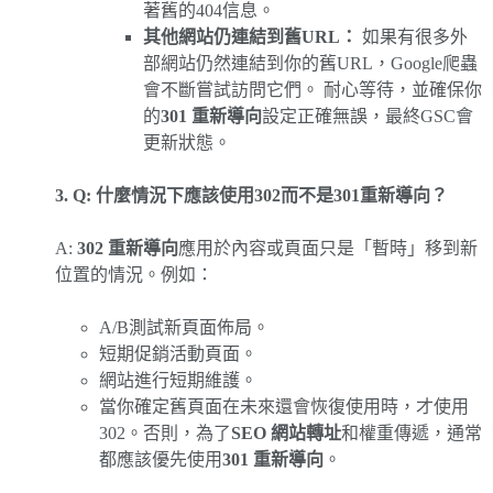
著舊的404信息。
其他網站仍連結到舊URL：
如果有很多外
部網站仍然連結到你的舊URL，Google爬蟲
會不斷嘗試訪問它們。 耐心等待，並確保你
的
301 重新導向
設定正確無誤，最終GSC會
更新狀態。
3. Q: 什麼情況下應該使用302而不是301重新導向？
A:
302 重新導向
應用於內容或頁面只是「暫時」移到新
位置的情況。例如：
A/B測試新頁面佈局。
短期促銷活動頁面。
網站進行短期維護。
當你確定舊頁面在未來還會恢復使用時，才使用
302。否則，為了
SEO 網站轉址
和權重傳遞，通常
都應該優先使用
301 重新導向
。