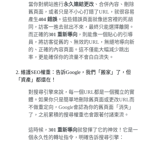
當你對網站進行
永久連結更改
、合併內容、刪除
舊頁面，或者只是不小心打錯了URL，就很容易
產生
404 錯誤
。這些錯誤頁面就像迷宮裡的死胡
同，訪客一進去就出不來，最終只能選擇離開。
而正確的
301 重新導向
，則能像一個貼心的引導
員，將訪客從舊的、無效的URL，無縫地導向新
的、正確的內容頁面。這不僅能大幅減少跳出
率，更能確保你的流量不會白白流失。
2. 維護SEO權重：告訴Google，我們「搬家」了，但
「資產」都還在！
對搜尋引擎來說，每一個URL都是一個獨立的實
體。如果你只是簡單地刪除舊頁面或更改URL而
不做重定向，Google會認為你的舊頁面「消失」
了，之前累積的搜尋權重也會跟著付諸東流。
這時候，
301 重新導向
就發揮了它的神效！它是一
個永久性的轉址指令，明確告訴搜尋引擎：