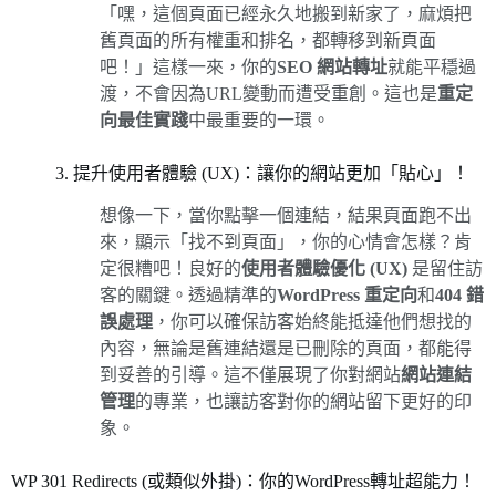
「嘿，這個頁面已經永久地搬到新家了，麻煩把
舊頁面的所有權重和排名，都轉移到新頁面
吧！」這樣一來，你的
SEO 網站轉址
就能平穩過
渡，不會因為URL變動而遭受重創。這也是
重定
向最佳實踐
中最重要的一環。
3. 提升使用者體驗 (UX)：讓你的網站更加「貼心」！
想像一下，當你點擊一個連結，結果頁面跑不出
來，顯示「找不到頁面」，你的心情會怎樣？肯
定很糟吧！良好的
使用者體驗優化 (UX)
是留住訪
客的關鍵。透過精準的
WordPress 重定向
和
404 錯
誤處理
，你可以確保訪客始終能抵達他們想找的
內容，無論是舊連結還是已刪除的頁面，都能得
到妥善的引導。這不僅展現了你對網站
網站連結
管理
的專業，也讓訪客對你的網站留下更好的印
象。
WP 301 Redirects (或類似外掛)：你的WordPress轉址超能力！