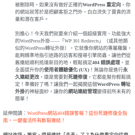
被刪除時，如果沒有做好正確的
WordPress 重定向
，你
的網站就等於是把顧客拒之門外，白白流失了寶貴的流
量和潛在客戶。
別擔心！今天我們就要來介紹一個超級實用、功能強大
的WordPress外掛——「WP 301 Redirects」（或其他類
似的WordPress轉址外掛），它就像你網站的專屬羅盤，
能夠精準地指引迷路的訪客和搜尋引擎爬蟲，讓他們從
舊連結順利抵達新目的地，輕鬆搞定
404 錯誤處理
，並
全面提升你的
使用者體驗優化 (UX)
！無論你是進行
永
久連結更改
，還是需要對
死鏈修復
，它都能幫你輕鬆搞
定！準備好了嗎？讓我們一起揭開這個
WordPress 轉址
外掛
的神秘面紗，讓你的
網站連結管理
變得前所未有的
簡單！
延伸閱讀：
WordPress網站404錯誤警報？這份死鏈修復全指
南，一鍵復活所有斷裂連結！
網站改版、搬家、還是連結「走丟」了？為什麼重定向這麼