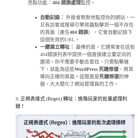
亮點功能：
404 錯誤處理
監控。
自動記錄：
外掛會默默地監控你的網站，一
旦有訪客或搜尋引擎爬蟲點擊到一個不存在
的頁面（產生
404 錯誤
），它會自動記錄下
這個失效的URL。
一鍵建立轉址：
最棒的是，它通常會在這些
404錯誤列表中提供一個直接建立重定向的
選項。你不需要手動去查找，只需點擊幾
下，就能為這些
WordPress 死鏈修復
，將其
導向正確的頁面。這簡直是
死鏈修復
的神
器，大大簡化了網站管理員的工作。
3. 正規表達式 (Regex) 轉址：進階玩家的批量處理利
器！