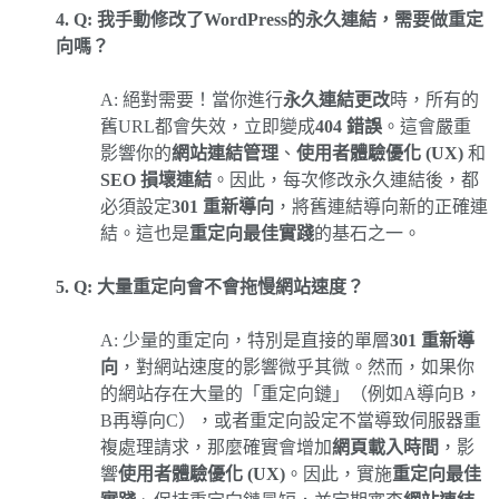
4. Q: 我手動修改了WordPress的永久連結，需要做重定
向嗎？
A: 絕對需要！當你進行
永久連結更改
時，所有的
舊URL都會失效，立即變成
404 錯誤
。這會嚴重
影響你的
網站連結管理
、
使用者體驗優化 (UX)
和
SEO 損壞連結
。因此，每次修改永久連結後，都
必須設定
301 重新導向
，將舊連結導向新的正確連
結。這也是
重定向最佳實踐
的基石之一。
5. Q: 大量重定向會不會拖慢網站速度？
A: 少量的重定向，特別是直接的單層
301 重新導
向
，對網站速度的影響微乎其微。然而，如果你
的網站存在大量的「重定向鏈」（例如A導向B，
B再導向C），或者重定向設定不當導致伺服器重
複處理請求，那麼確實會增加
網頁載入時間
，影
響
使用者體驗優化 (UX)
。因此，實施
重定向最佳