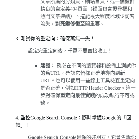
文章所屬的分類頁、網站首頁，或一個設計
精良的自定義404頁面（裡面包含搜尋框和
熱門文章連結）。這能最大程度地減少訪客
流失，對
死鏈修復
至關重要。
3. 測試你的重定向：確保萬無一失！
設定完重定向後，千萬不要直接收工！
建議：
務必在不同的瀏覽器和設備上測試你
的舊URL，確認它們都正確地導向到新
URL。也可以使用一些線上工具檢查重定向
是否正確，例如HTTP Header Checker。這一
步對確保
重定向最佳實踐
的成功執行不可或
缺。
4. 監控Google Search Console：隨時掌握Google的「回
饋」！
Google Search Console
是你的好朋友，它會告訴你