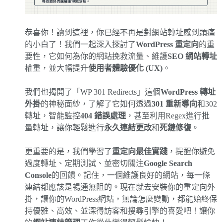
恭喜你！讀到這裡，你已經不再是對網站轉址感到頭痛
的小白了！我們一起深入探討了
WordPress 重定向
的重
要性，它如何為你的網站挽救流量、維護
SEO 網站轉址
權重，並大幅提升
使用者體驗優化 (UX)
。
我們也揭開了「WP 301 Redirects」這個
WordPress 轉址
外掛
的神秘面紗，了解了它如何透過
301 重新導向
和302
轉址，智能監控
404 錯誤處理
，甚至利用Regex進行批
量轉址，讓你輕鬆進行
永久連結更改
和
死鏈修復
。
更重要的是，我們學習了
重定向最佳實踐
，提醒你避免
過度轉址、定期測試、並密切關注
Google Search
Console
的回饋。記住，一個維護良好的網站，每一條
連結都應該是暢通無阻的。現在就去安裝你的重定向外
掛，讓你的WordPress網站，無論怎麼變動，都能始終保
持優雅、高效、並深得訪客和搜尋引擎的喜愛吧！讓你