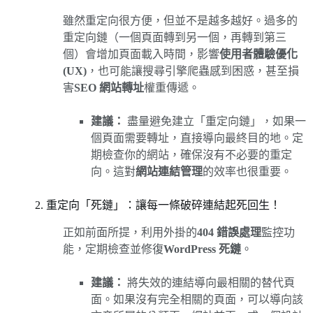
雖然重定向很方便，但並不是越多越好。過多的
重定向鏈（一個頁面轉到另一個，再轉到第三
個）會增加頁面載入時間，影響
使用者體驗優化
(UX)
，也可能讓搜尋引擎爬蟲感到困惑，甚至損
害
SEO 網站轉址
權重傳遞。
建議：
盡量避免建立「重定向鏈」，如果一
個頁面需要轉址，直接導向最終目的地。定
期檢查你的網站，確保沒有不必要的重定
向。這對
網站連結管理
的效率也很重要。
2. 重定向「死鏈」：讓每一條破碎連結起死回生！
正如前面所提，利用外掛的
404 錯誤處理
監控功
能，定期檢查並修復
WordPress 死鏈
。
建議：
將失效的連結導向最相關的替代頁
面。如果沒有完全相關的頁面，可以導向該