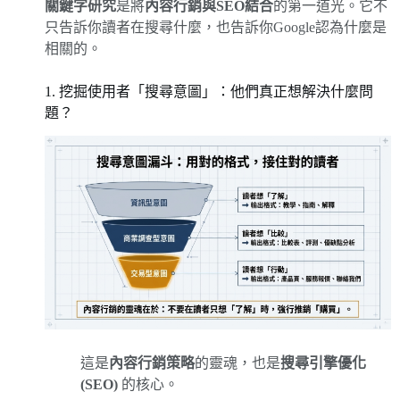
關鍵字研究
是將
內容行銷與SEO結合
的第一道光。它不
只告訴你讀者在搜尋什麼，也告訴你Google認為什麼是
相關的。
1. 挖掘使用者「搜尋意圖」：他們真正想解決什麼問
題？
這是
內容行銷策略
的靈魂，也是
搜尋引擎優化
(SEO)
的核心。