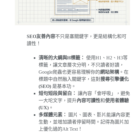
SEO友善內容
不只是塞關鍵字，更是結構化和可
讀性！
清晰的大綱與H標籤：
使用H1、H2、H3等
標籤，讓文章層次分明，不只讀者好讀，
Google爬蟲也更容易理解你的
網站架構
。在
標題中自然融入關鍵字，這對
搜尋引擎優化
(SEO)
是基本功。
短句短段與留白：
讓內容「會呼吸」，避免
一大坨文字，提升
內容可讀性
和
使用者體驗
(UX)
。
多媒體元素：
圖片、圖表、影片能讓內容更
生動，並增加讀者停留時間。記得為圖片加
上優化過的Alt Text！