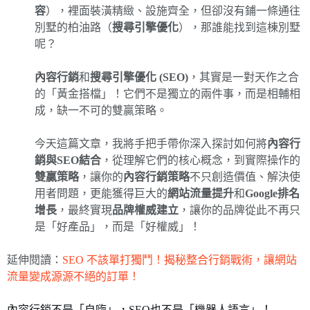
容
），裡面裝潢精緻、設施齊全，但卻沒有鋪一條通往
別墅的柏油路（
搜尋引擎優化
），那誰能找到這棟別墅
呢？
內容行銷
和
搜尋引擎優化 (SEO)
，其實是一對天作之合
的「黃金搭檔」！它們不是獨立的兩件事，而是相輔相
成，缺一不可的雙贏策略。
今天這篇文章，我將手把手帶你深入探討如何將
內容行
銷與SEO結合
，從理解它們的核心概念，到實際操作的
雙贏策略
，讓你的
內容行銷策略
不只創造價值、解決使
用者問題，更能獲得巨大的
網站流量提升
和
Google排名
增長
，最終實現
品牌權威建立
，讓你的品牌從此不再只
是「好產品」，而是「好權威」！
延伸閱讀：
SEO 不該單打獨鬥！揭秘整合行銷戰術，讓網站
流量變成源源不絕的訂單！
內容行銷不是「自嗨」，SEO也不是「機器人語言」！