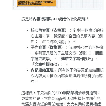
這是將
內容行銷與SEO結合
的進階戰略！
核心內容頁（支柱頁）：
針對一個廣泛的核
心主題，寫一篇深度、全面的長篇內容（例
如：「SEO終極指南」）。
子內容頁（群集頁）：
圍繞核心內容，撰寫
一系列更具體的子主題文章（例如：「
關鍵
字研究
教學」、「
連結文字寫作
技巧」、
「
文章排版SEO
」）。
內部連結互連：
所有的子內容頁都連結回核
心內容頁，核心內容頁也連結到所有子內容
頁。
這樣做，不只讓你的
SEO網站架構
清晰有邏輯，
更重要的是，它向Google證明你對這個主題有非
常深入且廣泛的專業知識，大大有助於
品牌權威