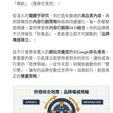
「導航」（搜尋可見性）。
從深入的
關鍵字研究
，到打造有靈魂的
高品質內容
，再
到策略性的
內容行銷策略
佈局與持續優化，每一步都緊
密相連。當你學會將
內容行銷與SEO結合
，你的品牌將
不只停留在「好產品」，更能建立起不可撼動的「
品牌
權威建立
」。
這不只會帶來驚人的
網站流量提升
和
Google排名增長
，
更重要的是，它能建立起使用者對你的信任，讓你成為
行業的「思想領袖」。從今天起，就開始啟動你的「雙
引擎」，讓你的品牌在數位世界中，加速前行，創造真
正的
雙贏策略
！