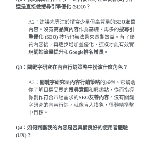
還是直接做搜尋引擎優化 (SEO)？
A2：建議先專注於撰寫少量但高質量的
SEO友善
內容
。沒有
高品質內容
作為基礎，再多的
搜尋引
擎優化 (SEO)
技巧也無法帶來長期效益。有了優
質內容後，再逐步增加並優化，這樣才能有效實
現
網站流量提升
和
Google排名增長
。
Q3：關鍵字研究在內容行銷策略中扮演什麼角色？
A3：
關鍵字研究
是
內容行銷策略
的羅盤。它幫助
你了解目標受眾的
搜尋意圖
和興趣點，從而指導
你創作符合市場需求的
SEO友善內容
。沒有關鍵
字研究的內容行銷，就像盲人摸象，很難精準擊
中目標。
Q4：如何判斷我的內容是否具備良好的使用者體驗
(UX)？