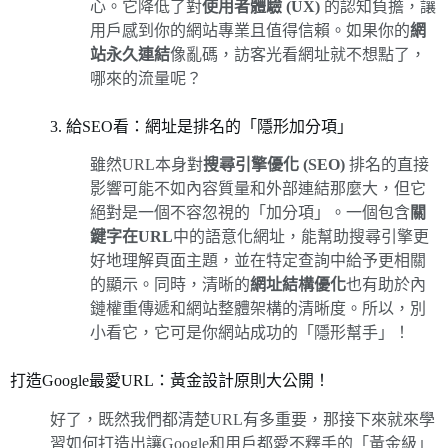
心。它降低了對
使用者體驗 (UX)
的認知負擔，讓
用戶感到你的網站專業且值得信賴。如果你的
網
站永久連結
像亂碼，訪客光看網址就不想點了，
哪來的流量呢？
3. 給SEO看：網址是排名的「隱形加分項」
雖然URL本身對
搜尋引擎優化 (SEO)
排名的直接
影響可能不如內容質量和外部連結那麼大，但它
絕對是一個不容忽視的「加分項」。一個包含
關
鍵字在URL
中的語意化網址，能幫助搜尋引擎更
好地理解頁面主題，並在特定查詢中給予更相關
的顯示。同時，清晰的
網址結構優化
也有助於內
鏈權重傳遞和網站整體架構的清晰度。所以，別
小看它，它可是你網站成功的「隱形幫手」！
打造Google最愛URL：黃金設計原則大公開！
好了，既然我們都清楚URL有多重要，那接下來就來學
習如何打造出讓Google和用戶都愛不釋手的「黃金級」